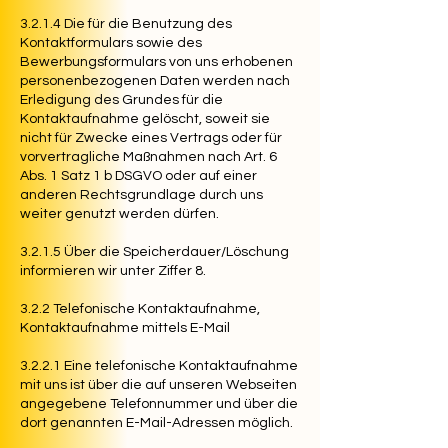
3.2.1.4 Die für die Benutzung des
Kontaktformulars sowie des
Bewerbungsformulars von uns erhobenen
personenbezogenen Daten werden nach
Erledigung des Grundes für die
Kontaktaufnahme gelöscht, soweit sie
nicht für Zwecke eines Vertrags oder für
vorvertragliche Maßnahmen nach Art. 6
Abs. 1 Satz 1 b DSGVO oder auf einer
anderen Rechtsgrundlage durch uns
weiter genutzt werden dürfen.
3.2.1.5 Über die Speicherdauer/Löschung
informieren wir unter Ziffer 8.
3.2.2 Telefonische Kontaktaufnahme,
Kontaktaufnahme mittels E-Mail
3.2.2.1 Eine telefonische Kontaktaufnahme
mit uns ist über die auf unseren Webseiten
angegebene Telefonnummer und über die
dort genannten E-Mail-Adressen möglich.