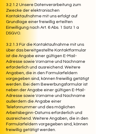
3.2.1.2 Unsere Datenverarbeitung zum
Zwecke der elektronischen
Kontaktaufnahme mit uns erfolgt auf
Grundlage einer freiwillig erteilten
Einwilligung nach Art. 6 Abs. 1 Satz 1 a
DSGVO.
3.2.1.3 Für die Kontaktaufnahme mit uns
über das bereitgestellte Kontaktformular
ist die Angabe einer gültigen E-Mail-
Adresse sowie Vorname und Nachname
erforderlich und ausreichend. Weitere
Angaben, die in den Formularfeldern
vorgegeben sind, können freiwillig getätigt
werden. Bei dem Bewerbungsformular ist
neben der Angabe einer gültigen E-Mail-
Adresse sowie Vorname und Nachname
außerdem die Angabe einer
Telefonnummer und des möglichen
Arbeitsbeginn-Datums erforderlich und
ausreichend. Weitere Angaben, die in den
Formularfeldern vorgegeben sind, können
freiwillig getätigt werden.