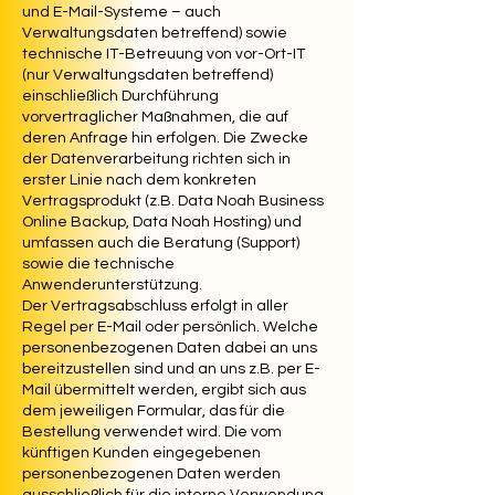
und E-Mail-Systeme – auch
Verwaltungsdaten betreffend) sowie
technische IT-Betreuung von vor-Ort-IT
(nur Verwaltungsdaten betreffend)
einschließlich Durchführung
vorvertraglicher Maßnahmen, die auf
deren Anfrage hin erfolgen. Die Zwecke
der Datenverarbeitung richten sich in
erster Linie nach dem konkreten
Vertragsprodukt (z.B. Data Noah Business
Online Backup, Data Noah Hosting) und
umfassen auch die Beratung (Support)
sowie die technische
Anwenderunterstützung.
Der Vertragsabschluss erfolgt in aller
Regel per E-Mail oder persönlich. Welche
personenbezogenen Daten dabei an uns
bereitzustellen sind und an uns z.B. per E-
Mail übermittelt werden, ergibt sich aus
dem jeweiligen Formular, das für die
Bestellung verwendet wird. Die vom
künftigen Kunden eingegebenen
personenbezogenen Daten werden