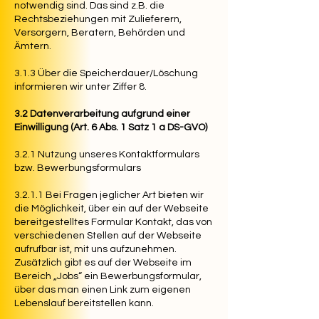
notwendig sind. Das sind z.B. die
Rechtsbeziehungen mit Zulieferern,
Versorgern, Beratern, Behörden und
Ämtern.
3.1.3 Über die Speicherdauer/Löschung
informieren wir unter Ziffer 8.
3.2 Datenverarbeitung aufgrund einer
Einwilligung (Art. 6 Abs. 1 Satz 1 a DS-GVO)
3.2.1 Nutzung unseres Kontaktformulars
bzw. Bewerbungsformulars
3.2.1.1 Bei Fragen jeglicher Art bieten wir
die Möglichkeit, über ein auf der Webseite
bereitgestelltes Formular Kontakt, das von
verschiedenen Stellen auf der Webseite
aufrufbar ist, mit uns aufzunehmen.
Zusätzlich gibt es auf der Webseite im
Bereich „Jobs“ ein Bewerbungsformular,
über das man einen Link zum eigenen
Lebenslauf bereitstellen kann.