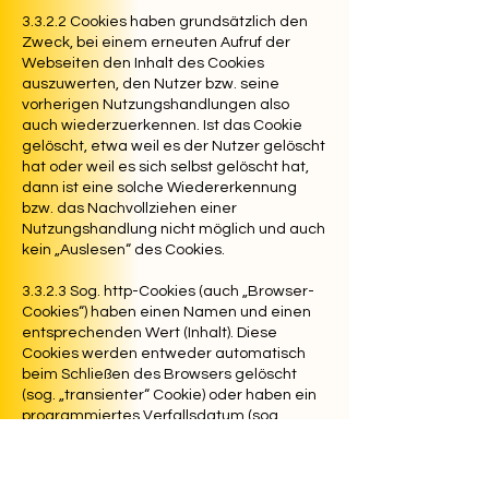
3.3.2.2 Cookies haben grundsätzlich den
Zweck, bei einem erneuten Aufruf der
Webseiten den Inhalt des Cookies
auszuwerten, den Nutzer bzw. seine
vorherigen Nutzungshandlungen also
auch wiederzuerkennen. Ist das Cookie
gelöscht, etwa weil es der Nutzer gelöscht
hat oder weil es sich selbst gelöscht hat,
dann ist eine solche Wiedererkennung
bzw. das Nachvollziehen einer
Nutzungshandlung nicht möglich und auch
kein „Auslesen“ des Cookies.
3.3.2.3 Sog. http-Cookies (auch „Browser-
Cookies“) haben einen Namen und einen
entsprechenden Wert (Inhalt). Diese
Cookies werden entweder automatisch
beim Schließen des Browsers gelöscht
(sog. „transienter“ Cookie) oder haben ein
programmiertes Verfallsdatum (sog.
„persistenter Cookie“). Sitzungs-Cookies
werden automatisch beim Schließen des
Browsers gelöscht. Mit dem Schließen des