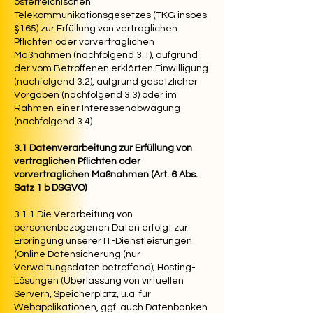
österreichischen
Telekommunikationsgesetzes (TKG insbes.
§165) zur Erfüllung von vertraglichen
Pflichten oder vorvertraglichen
Maßnahmen (nachfolgend 3.1), aufgrund
der vom Betroffenen erklärten Einwilligung
(nachfolgend 3.2), aufgrund gesetzlicher
Vorgaben (nachfolgend 3.3) oder im
Rahmen einer Interessenabwägung
(nachfolgend 3.4).
3.1 Datenverarbeitung zur Erfüllung von
vertraglichen Pflichten oder
vorvertraglichen Maßnahmen (Art. 6 Abs.
Satz 1 b DSGVO)
3.1.1 Die Verarbeitung von
personenbezogenen Daten erfolgt zur
Erbringung unserer IT-Dienstleistungen
(Online Datensicherung (nur
Verwaltungsdaten betreffend); Hosting-
Lösungen (Überlassung von virtuellen
Servern, Speicherplatz, u.a. für
Webapplikationen, ggf. auch Datenbanken