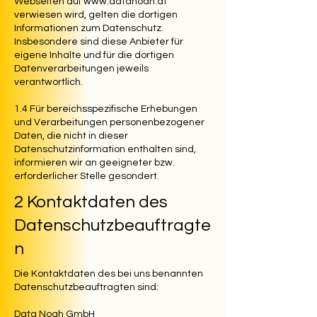
Webseiten auf
www.datanoah.at
verwiesen wird, gelten die dortigen
Informationen zum Datenschutz.
Insbesondere sind diese Anbieter für
eigene Inhalte und für die dortigen
Datenverarbeitungen jeweils
verantwortlich.
1.4 Für bereichsspezifische Erhebungen
und Verarbeitungen personenbezogener
Daten, die nicht in dieser
Datenschutzinformation enthalten sind,
informieren wir an geeigneter bzw.
erforderlicher Stelle gesondert.
2 Kontaktdaten des
Datenschutzbeauftragte
n
Die Kontaktdaten des bei uns benannten
Datenschutzbeauftragten sind:
Data Noah GmbH