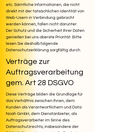
etc. Sämtliche Informationen, die nicht
direkt mit der tatsächlichen Identität von
Web-Usern in Verbindung gebracht
werden können, fallen nicht darunter.
Der Schutz und die Sicherheit Ihrer Daten
genießen bei uns oberste Priorität. Bitte
lesen Sie deshalb folgende
Datenschutzerklärung sorgfältig durch.
Verträge zur
Auftragsverarbeitung
gem. Art 28 DSGVO
Diese Verträge bilden die Grundlage für
das Verhältnis zwischen Ihnen, dem
Kunden als Verantwortlichem und Data
Noah GmbH, dem Dienstanbieter, als
Auftragsverarbeiter im Sinne des
Datenschutzrechts, insbesondere der