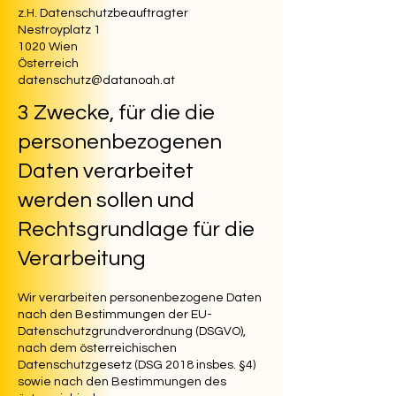
z.H. Datenschutzbeauftragter
Nestroyplatz 1
1020 Wien
Österreich
datenschutz@datanoah.at
3 Zwecke, für die die
personenbezogenen
Daten verarbeitet
werden sollen und
Rechtsgrundlage für die
Verarbeitung
Wir verarbeiten personenbezogene Daten
nach den Bestimmungen der EU-
Datenschutzgrundverordnung (DSGVO),
nach dem österreichischen
Datenschutzgesetz (DSG 2018 insbes. §4)
sowie nach den Bestimmungen des