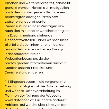
erhoben und weiterverarbeitet, das heißt
genutzt werden, richtet sich maßgeblich
nach den von den jeweils Betroffenen
beantragten oder genutzten bzw.
zwischen uns vereinbarten
Dienstleistungen oder Verträgen bzw.
nach den mit unserer Geschäftstätigkeit
im Zusammenhang stehenden
Geschäftsvorfällen. Daher werden nicht
alle Teile dieser Informationen auf den
jeweils Betroffenen zutreffen. Dies gilt
insbesondere für reine
Webseitenbesucher, da die
nachfolgenden Informationen auch für
Kunden unserer Produkte und
Dienstleistungen gelten.
1.3 Eingeschlossen in die vorgenannte
Geschäftstätigkeit ist die Datenerhebung
und weitere Datenverarbeitung im
Rahmen der Nutzung der Webseite
www.datanoah.at
. Für Inhalte anderer
Anbieter, auf welche über Links von den