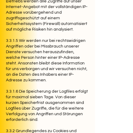
Betriebs werden alle Zugriffe auf unser
Internet-Angebot mit der vollständigen IP-
Adresse vorübergehend und
zugriffsgeschützt auf einem
Sicherheitssystem (Firewall) automatisiert
auf mögliche Risiken hin analysiert.
3.3.1.5 Wir werden nur bei rechtswidrigen
Angriffen oder bei Missbrauch unserer
Dienste versuchen herauszufinden,
welche Person hinter einer IP-Adresse
steht. Ansonsten bleibt diese Information
für uns verborgen und wir versuchen nicht,
an die Daten des Inhabers einer IP-
Adresse zu kommen.
3.3.1.6 Die Speicherung der Logfiles erfolgt
für maximal sieben Tage. Von dieser
kurzen Speicherfrist ausgenommen sind
Logfiles über Zugriffe, die für die weitere
Verfolgung von Angriffen und Störungen
erforderlich sind.
3.3.2 Grundlegendes zu Cookies und