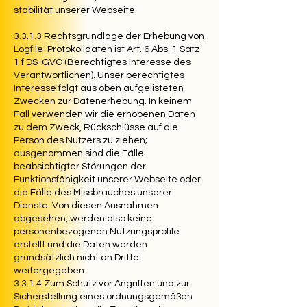
stabilität unserer Webseite.
3.3.1.3 Rechtsgrundlage der Erhebung von
Logfile-Protokolldaten ist Art. 6 Abs. 1 Satz
1 f DS-GVO (Berechtigtes Interesse des
Verantwortlichen). Unser berechtigtes
Interesse folgt aus oben aufgelisteten
Zwecken zur Datenerhebung. In keinem
Fall verwenden wir die erhobenen Daten
zu dem Zweck, Rückschlüsse auf die
Person des Nutzers zu ziehen;
ausgenommen sind die Fälle
beabsichtigter Störungen der
Funktionsfähigkeit unserer Webseite oder
die Fälle des Missbrauches unserer
Dienste. Von diesen Ausnahmen
abgesehen, werden also keine
personenbezogenen Nutzungsprofile
erstellt und die Daten werden
grundsätzlich nicht an Dritte
weitergegeben.
3.3.1.4 Zum Schutz vor Angriffen und zur
Sicherstellung eines ordnungsgemäßen