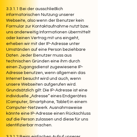
3.3.1.1 Bei der ausschließlich
informatorischen Nutzung unserer
Webseite, also wenn der Benutzer kein
Formular zur Kontaktaufnahme nutzt bzw.
uns anderweitig Informationen übermittelt
oder keinen Vertrag mit uns eingeht,
erheben wir mit der IP-Adresse unter
Umständen auf eine Person beziehbare
Daten. Jeder Benutzer muss aus
technischen Gründen eine ihm durch
einen Zugangsdienst zugewiesene IP-
Adresse benutzen, wenn allgemein das
Internet besucht wird und auch, wenn
unsere Webseiten aufgerufen wird.
Grundsätzlich gilt: Die IP-Adresse ist eine
individuelle „Adresse“ eines Endgerätes
(Computer, Smartphone, Tablet) in einem
Computer-Netzwerk. Ausnahmsweise
könnte eine IP-Adresse einen Rückschluss
auf die Person zulassen und diese für uns
identifizierbar machen.
3.3.1.2 Beim einfachen Aufruf unserer