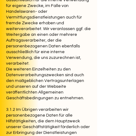
ausschließlich für die interne Verwendung
für eigene Zwecke, im Falle von
Handelswaren- oder
Vermittlungsdienstleistungen auch für
fremde Zwecke erhoben und
weiterverarbeitet. Wir veranlassen ggf. die
Weitergabe an einen oder mehrere
Auftragsverarbeiter, der die
personenbezogenen Daten ebenfalls
ausschließlich für eine interne
Verwendung, die uns zuzurechnen ist,
verarbeitet.
Die weiteren Einzelheiten zu den
Datenverarbeitungszwecken sind auch
den maßgeblichen Vertragsunterlagen
und unseren auf der Webseite
veröffentlichten Allgemeinen
Geschäftsbedingungen zu entnehmen.
3.1.2 Im Übrigen verarbeiten wir
personenbezogene Daten für alle
Hilfstätigkeiten, die dem Hauptzweck
unserer Geschäftstätigkeit förderlich oder
zur Erbringung der Dienstleistungen