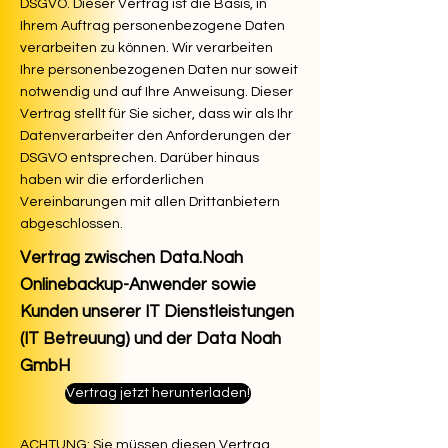
DSGVO. Dieser Vertrag ist die Basis, in
Ihrem Auftrag personenbezogene Daten
verarbeiten zu können. Wir verarbeiten
Ihre personenbezogenen Daten nur soweit
notwendig und auf Ihre Anweisung. Dieser
Vertrag stellt für Sie sicher, dass wir als Ihr
Datenverarbeiter den Anforderungen der
DSGVO entsprechen. Darüber hinaus
haben wir die erforderlichen
Vereinbarungen mit allen Drittanbietern
abgeschlossen.
Vertrag zwischen Data.Noah
Onlinebackup-Anwender sowie
Kunden unserer IT Dienstleistungen
(IT Betreuung) u
nd der Data Noah
GmbH
Vertrag jetzt herunterladen!
ACHTUNG: Sie müssen diesen Vertrag