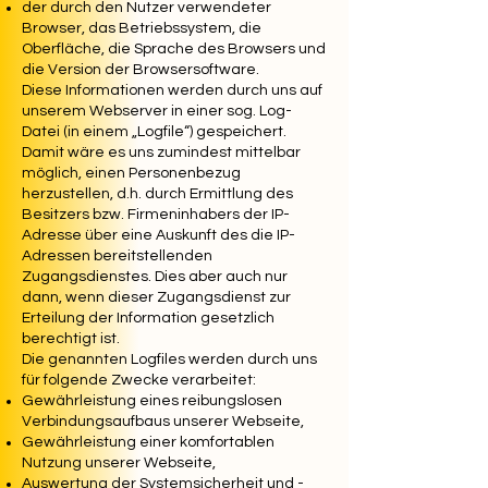
der durch den Nutzer verwendeter
Browser, das Betriebssystem, die
Oberfläche, die Sprache des Browsers und
die Version der Browsersoftware.
Diese Informationen werden durch uns auf
unserem Webserver in einer sog. Log-
Datei (in einem „Logfile“) gespeichert.
Damit wäre es uns zumindest mittelbar
möglich, einen Personenbezug
herzustellen, d.h. durch Ermittlung des
Besitzers bzw. Firmeninhabers der IP-
Adresse über eine Auskunft des die IP-
Adressen bereitstellenden
Zugangsdienstes. Dies aber auch nur
dann, wenn dieser Zugangsdienst zur
Erteilung der Information gesetzlich
berechtigt ist.
Die genannten Logfiles werden durch uns
für folgende Zwecke verarbeitet:
Gewährleistung eines reibungslosen
Verbindungsaufbaus unserer Webseite,
Gewährleistung einer komfortablen
Nutzung unserer Webseite,
Auswertung der Systemsicherheit und -