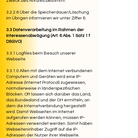
Zweck des Anrufes bestimmt.
3.2.2.6 Über die Speicherdauer/Löschung
im Übrigen informieren wir unter Ziffer 8.
3.3 Datenverarbeitung im Rahmen der
Interessenabwägung (Art. 6 Abs. 1 Satz 1 f
DSGVO)
3.3.1 Logfiles beim Besuch unserer
Webseite
3.3.1.0 Allen mit dem Internet verbundenen
Computern und Geräten wird eine IP-
Adresse (Internet Protocol) zugewiesen,
normalerweise in länderspezifischen
Blöcken. Oft lassen sich darüber das Land,
das Bundesland und der Ort ermitteln, an
dem die Internetverbindung hergestellt
wird. Damit Webseiten im Internet
aufgerufen werden können, müssen IP-
Adressen verwendet werden. Somit haben
Webseiteninhaber Zugriff auf die IP-
Adressen der Nutzer ihrer Webseite.