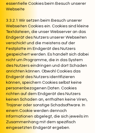
essentielle Cookies beim Besuch unserer
Webseite
3.3.2.1 Wir setzen beim Besuch unserer
Webseiten Cookies ein. Cookies sind kleine
Textdateien, die unser Webserver an das
Endgerät des Nutzers unserer Webseiten
verschickt und die meistens auf der
Festplatte im Endgerät des Nutzers
gespeichert werden. Es handelt sich dabei
nicht um Programme, die in das System
des Nutzers eindringen und dort Schaden
anrichten können. Obwohl Cookies das
Endgerät des Nutzers identifizieren
können, speichern Cookies selbst keine
personenbezogenen Daten. Cookies
richten auf dem Endgerät des Nutzers
keinen Schaden an, enthalten keine Viren,
Trojaner oder sonstige Schadsoftware. In
einem Cookie werden dennoch
Informationen abgelegt, die sich jeweils im
Zusammenhang mit dem spezifisch
eingesetzten Endgerät ergeben.