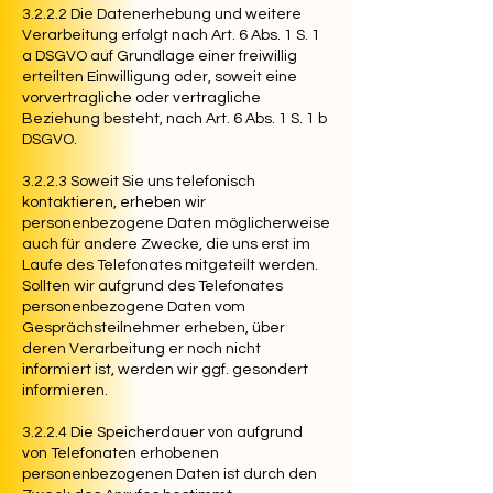
3.2.2.2 Die Datenerhebung und weitere
Verarbeitung erfolgt nach Art. 6 Abs. 1 S. 1
a DSGVO auf Grundlage einer freiwillig
erteilten Einwilligung oder, soweit eine
vorvertragliche oder vertragliche
Beziehung besteht, nach Art. 6 Abs. 1 S. 1 b
DSGVO.
3.2.2.3 Soweit Sie uns telefonisch
kontaktieren, erheben wir
personenbezogene Daten möglicherweise
auch für andere Zwecke, die uns erst im
Laufe des Telefonates mitgeteilt werden.
Sollten wir aufgrund des Telefonates
personenbezogene Daten vom
Gesprächsteilnehmer erheben, über
deren Verarbeitung er noch nicht
informiert ist, werden wir ggf. gesondert
informieren.
3.2.2.4 Die Speicherdauer von aufgrund
von Telefonaten erhobenen
personenbezogenen Daten ist durch den