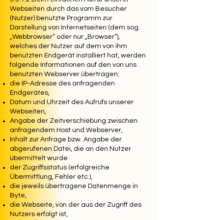
Webseiten durch das vom Besucher
(Nutzer) benutzte Programm zur
Darstellung von Internetseiten (dem sog.
„Webbrowser“ oder nur „Browser“),
welches der Nutzer auf dem von ihm
benutzten Endgerät installiert hat, werden
folgende Informationen auf den von uns
benutzten Webserver übertragen:
die IP-Adresse des anfragenden
Endgerätes,
Datum und Uhrzeit des Aufrufs unserer
Webseiten,
Angabe der Zeitverschiebung zwischen
anfragendem Host und Webserver,
Inhalt zur Anfrage bzw. Angabe der
abgerufenen Datei, die an den Nutzer
übermittelt wurde
der Zugriffsstatus (erfolgreiche
Übermittlung, Fehler etc.),
die jeweils übertragene Datenmenge in
Byte,
die Webseite, von der aus der Zugriff des
Nutzers erfolgt ist,