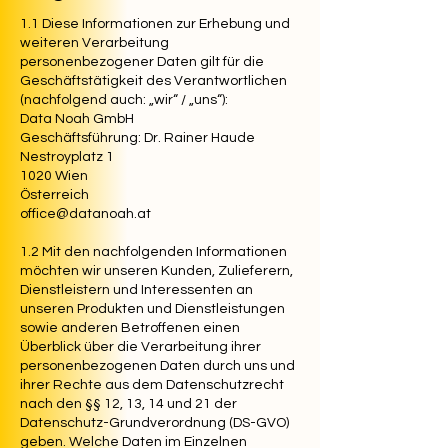
1.1 Diese Informationen zur Erhebung und
weiteren Verarbeitung
personenbezogener Daten gilt für die
Geschäftstätigkeit des Verantwortlichen
(nachfolgend auch: „wir“ / „uns“):
Data Noah GmbH
Geschäftsführung: Dr. Rainer Haude
Nestroyplatz 1
1020 Wien
Österreich
office@datanoah.at
1.2 Mit den nachfolgenden Informationen
möchten wir unseren Kunden, Zulieferern,
Dienstleistern und Interessenten an
unseren Produkten und Dienstleistungen
sowie anderen Betroffenen einen
Überblick über die Verarbeitung ihrer
personenbezogenen Daten durch uns und
ihrer Rechte aus dem Datenschutzrecht
nach den §§ 12, 13, 14 und 21 der
Datenschutz-Grundverordnung (DS-GVO)
geben. Welche Daten im Einzelnen